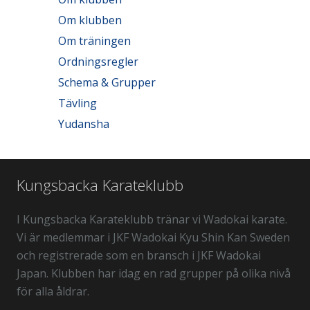
Om klubben
Om träningen
Ordningsregler
Schema & Grupper
Tävling
Yudansha
Kungsbacka Karateklubb
I Kungsbacka Karateklubb tränar vi Wadokai karate.
Vi är medlemmar i JKF Wadokai Kyu Shin Kan Sweden
och registrerade som en bransch i JKF Wadokai
Japan. Klubben har idag en rad grupper på olika nivå
för alla åldrar.