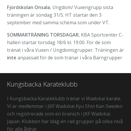
Fjordskolan Onsala
, Ungdom/ Vuxengrupp sista
träningen är söndag 31/5. HT startar den 3
september med samma schema som under VT.
SOMMARTRÄNING TORSDAGAR
, KBA Sportcenter C-
hallen startar torsdag 18/6 kl. 19.00. För de som
tränat i våra Vuxen / Ungdomsgrupper. Träningen är
inte
anpassad för de som tränar i våra Barngrupper
Kungsbacka Karateklubb
I Kungsbacka Karateklubb tränar vi Wadokai karate.
Vi är medlemmar i JKF Wadokai Kyu Shin Kan Sweden
och registrerade som en bransch i JKF Wadokai
Japan. Klubben har idag en rad grupper på olika nivå
för alla åldrar.