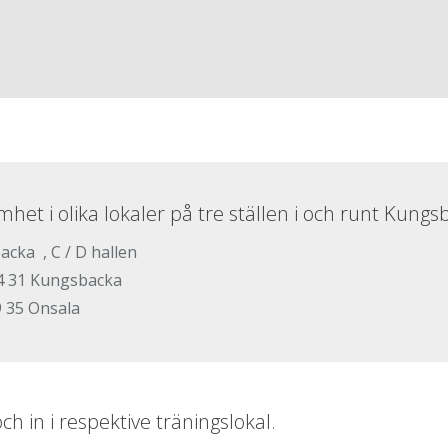
t i olika lokaler på tre ställen i och runt Kungs
cka , C / D hallen
34 31 Kungsbacka
9 35 Onsala
och in i respektive träningslokal.