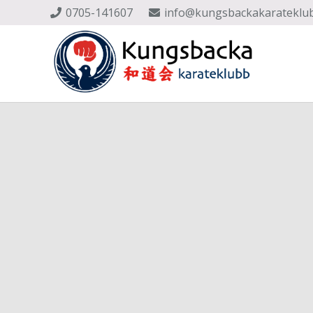
0705-141607
info@kungsbackakarateklu