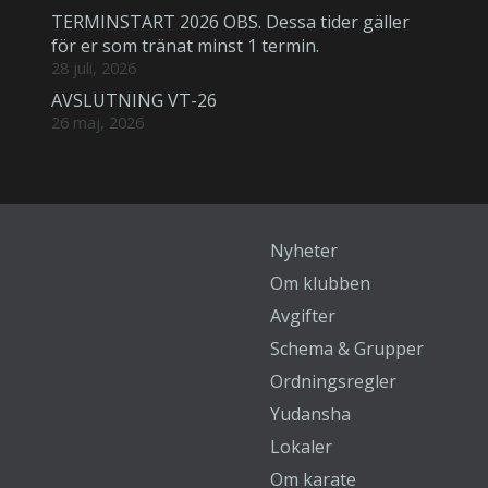
TERMINSTART 2026 OBS. Dessa tider gäller
för er som tränat minst 1 termin.
28 juli, 2026
AVSLUTNING VT-26
26 maj, 2026
Nyheter
Om klubben
Avgifter
Schema & Grupper
Ordningsregler
Yudansha
Lokaler
Om karate