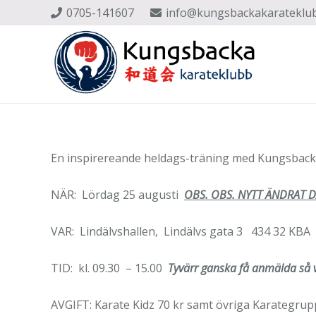
0705-141607
info@kungsbackakarateklu
En inspirereande heldags-träning med Kungsbacka 
NÄR: Lördag 25 augusti
OBS. OBS. NYTT ÄNDRAT 
VAR: Lindälvshallen, Lindälvs gata 3 434 32 KBA
TID: kl. 09.30 – 15.00
Tyvärr ganska få anmälda så 
AVGIFT: Karate Kidz 70 kr samt övriga Karategrup