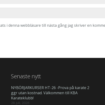
ts i denna webbläsare till nästa gång jag skriver en komme
Senaste nytt
NYBÖRJARKURSER HT-26 -Prova på karate 2
ggr utan kostnad. Välkommen till KBA
Karateklubb!
28 juli, 2026