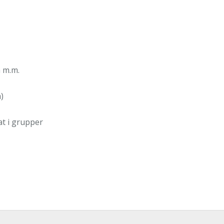
 m.m.
)
t i grupper