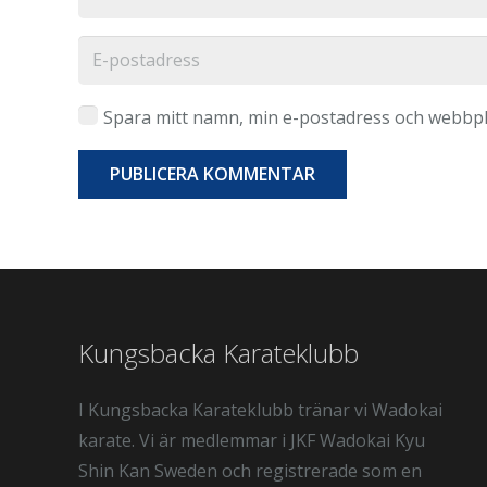
Spara mitt namn, min e-postadress och webbpla
PUBLICERA KOMMENTAR
Kungsbacka Karateklubb
I Kungsbacka Karateklubb tränar vi Wadokai
karate. Vi är medlemmar i JKF Wadokai Kyu
Shin Kan Sweden och registrerade som en