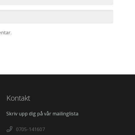
ntar.
Kontakt
Skriv upp dig på vår mailinglista
0705-141607