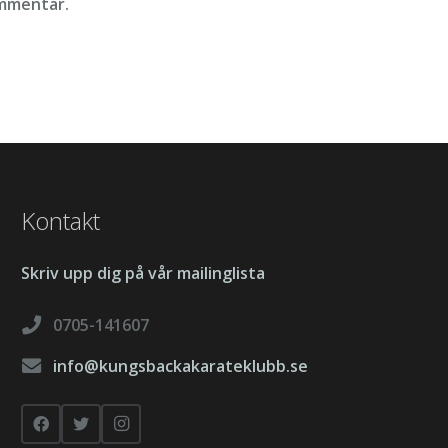
ommentar.
Kontakt
Skriv upp dig på vår mailinglista
0705-141607
info@kungsbackakarateklubb.se