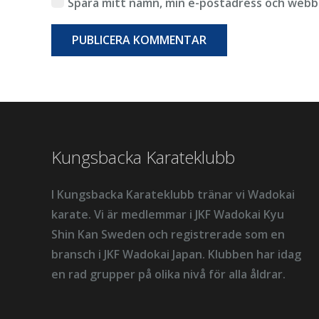
Spara mitt namn, min e-postadress och webbp
PUBLICERA KOMMENTAR
Kungsbacka Karateklubb
I Kungsbacka Karateklubb tränar vi Wadokai
karate. Vi är medlemmar i JKF Wadokai Kyu
Shin Kan Sweden och registrerade som en
bransch i JKF Wadokai Japan. Klubben har idag
en rad grupper på olika nivå för alla åldrar.