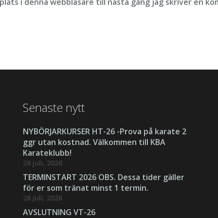
lats i denna webbläsare till nästa gång jag skriver en k
Senaste nytt
NYBÖRJARKURSER HT-26 -Prova på karate 2
ggr utan kostnad. Välkommen till KBA
Karateklubb!
28 juli, 2026
TERMINSTART 2026 OBS. Dessa tider gäller
för er som tränat minst 1 termin.
28 juli, 2026
AVSLUTNING VT-26