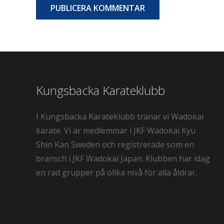
PUBLICERA KOMMENTAR
Kungsbacka Karateklubb
I Kungsbacka Karateklubb tränar vi Wadokai
karate. Vi är medlemmar i JKF Wadokai Kyu
Shin Kan Sweden och registrerade som en
bransch i JKF Wadokai Japan. Klubben har idag
en rad grupper på olika nivå för alla åldrar.