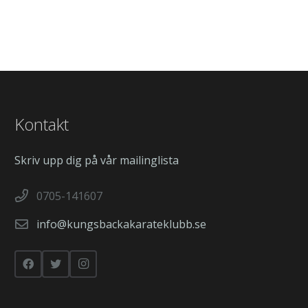
Kontakt
Skriv upp dig på vår mailinglista
0705-141607
info@kungsbackakarateklubb.se