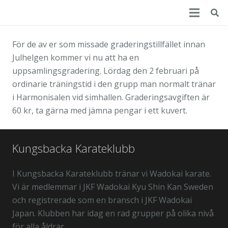
För de av er som missade graderingstillfället innan
Julhelgen kommer vi nu att ha en
uppsamlingsgradering. Lördag den 2 februari på
ordinarie träningstid i den grupp man normalt tränar
i Harmonisalen vid simhallen. Graderingsavgiften är
60 kr, ta gärna med jämna pengar i ett kuvert.
Kungsbacka Karateklubb
I Kungsbacka Karateklubb tränar vi Wadokai karate.
Vi är medlemmar i JKF Wadokai Kyu Shin Kan Sweden
och registrerade som en bransch i JKF Wadokai
Japan. Klubben har idag en rad grupper på olika nivå
för alla åldrar.