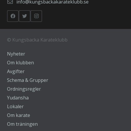
info@kungsbackakarateklubb.se
©
Kungsbacka Karateklubb
Nyheter
Om klubben
Avgifter
Schema & Grupper
Ordningsregler
Yudansha
Lokaler
Om karate
Om träningen