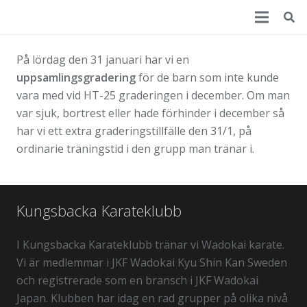
På lördag den 31 januari har vi en
uppsamlingsgradering
för de barn som inte kunde
vara med vid HT-25 graderingen i december. Om man
var sjuk, bortrest eller hade förhinder i december så
har vi ett extra graderingstillfälle den 31/1, på
ordinarie träningstid i den grupp man tränar i.
Kungsbacka Karateklubb
I Kungsbacka Karateklubb tränar vi Wadokai karate.
Vi är medlemmar i JKF Wadokai Kyu Shin Kan Sweden
och registrerade som en bransch i JKF Wadokai
Japan. Klubben har idag en rad grupper på olika nivå