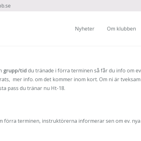
bb.se
Nyheter
Om klubben
en
grupp/tid
du tränade i förra terminen så får du info om ev.
erats, mer info. om det kommer inom kort. Om ni är tveksamma
sta pass du tränar nu Ht-18.
förra terminen, instruktörerna informerar sen om ev. nya t