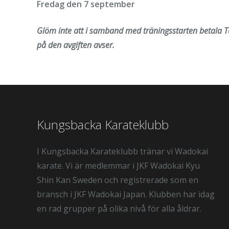
Fredag den 7 september
Glöm inte att i samband med träningsstarten betala Te
på den avgiften avser.
Kungsbacka Karateklubb
I Kungsbacka Karateklubb tränar vi Wadokai
karate. Vi är medlemmar i JKF Wadokai Kyu
Shin Kan Sweden och registrerade som en
bransch i JKF Wadokai Japan. Klubben har idag
en rad grupper på olika nivå för alla åldrar.