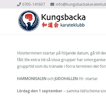
0705-141607
info@kungsbackakarateklu
Höstterminen startar på följande datum, gå till d
fått lite extra tid så vissa grupper har omorganis
grupp/tid som du tränade i förra terminen det för
HARMONISALEN
och
JUDOHALLEN
Ht- startar
Lördag den 1 september
– samma tid/schema som 