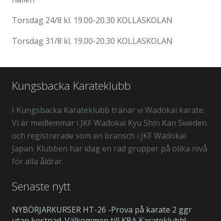
Torsdag 24/8 kl. 19.00-20.30 KOLLASKOLAN
Torsdag 31/8 kl. 19.00-20.30 KOLLASKOLAN
Kungsbacka Karateklubb
I Kungsbacka Karateklubb tränar vi Wadokai karate.
Vi är medlemmar i JKF Wadokai Kyu Shin Kan Sweden
och registrerade som en bransch i JKF Wadokai
Japan. Klubben har idag en rad grupper på olika nivå
för alla åldrar.
Senaste nytt
NYBÖRJARKURSER HT-26 -Prova på karate 2 ggr
utan kostnad. Välkommen till KBA Karateklubb!