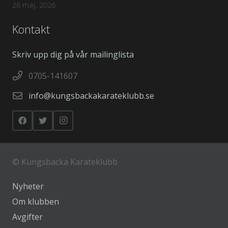
26 maj, 2026
Kontakt
Skriv upp dig på vår mailinglista
0705-141607
info@kungsbackakarateklubb.se
©
Kungsbacka Karateklubb
Nyheter
Om klubben
Avgifter