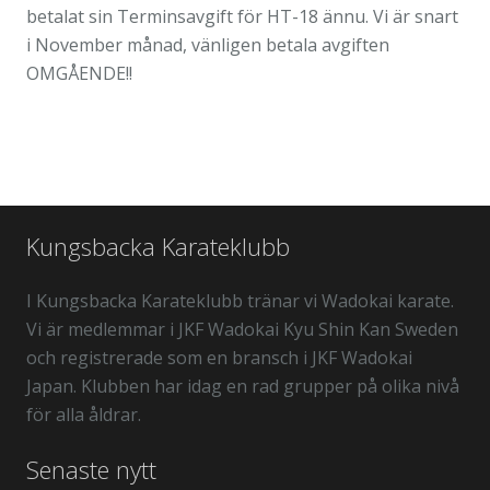
betalat sin Terminsavgift för HT-18 ännu. Vi är snart
i November månad, vänligen betala avgiften
OMGÅENDE!!
Kungsbacka Karateklubb
I Kungsbacka Karateklubb tränar vi Wadokai karate.
Vi är medlemmar i JKF Wadokai Kyu Shin Kan Sweden
och registrerade som en bransch i JKF Wadokai
Japan. Klubben har idag en rad grupper på olika nivå
för alla åldrar.
Senaste nytt