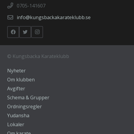
0705-141607
info@kungsbackakarateklubb.se
©
Kungsbacka Karateklubb
Nyheter
Om klubben
Avgifter
Schema & Grupper
Ordningsregler
Yudansha
Lokaler
Om karate