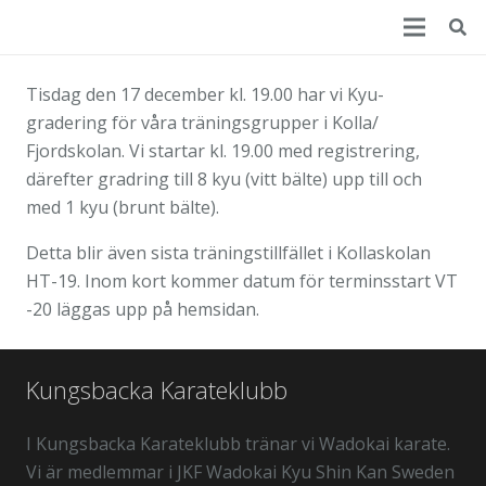
Tisdag den 17 december kl. 19.00 har vi Kyu-
gradering för våra träningsgrupper i Kolla/
Fjordskolan. Vi startar kl. 19.00 med registrering,
därefter gradring till 8 kyu (vitt bälte) upp till och
med 1 kyu (brunt bälte).
Detta blir även sista träningstillfället i Kollaskolan
HT-19. Inom kort kommer datum för terminsstart VT
-20 läggas upp på hemsidan.
Kungsbacka Karateklubb
I Kungsbacka Karateklubb tränar vi Wadokai karate.
Vi är medlemmar i JKF Wadokai Kyu Shin Kan Sweden