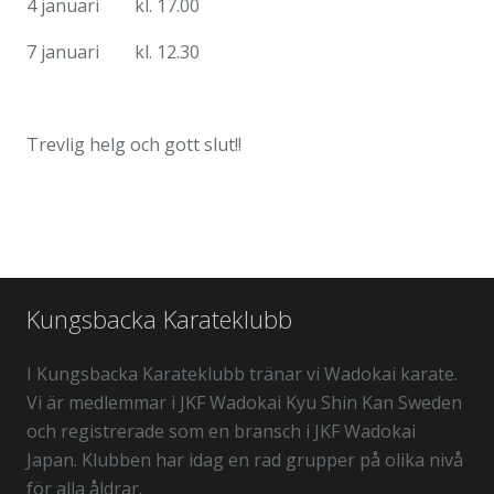
4 januari kl. 17.00
7 januari kl. 12.30
Trevlig helg och gott slut!!
Kungsbacka Karateklubb
I Kungsbacka Karateklubb tränar vi Wadokai karate.
Vi är medlemmar i JKF Wadokai Kyu Shin Kan Sweden
och registrerade som en bransch i JKF Wadokai
Japan. Klubben har idag en rad grupper på olika nivå
för alla åldrar.