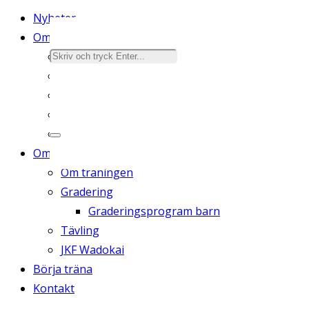
Nyheter
Om klubben
Avgifter
Schema & Grupper
Ordningsregler
Yudansha
Lokaler
Om karate
Om träningen
Gradering
Graderingsprogram barn
Tävling
JKF Wadokai
Börja träna
Kontakt