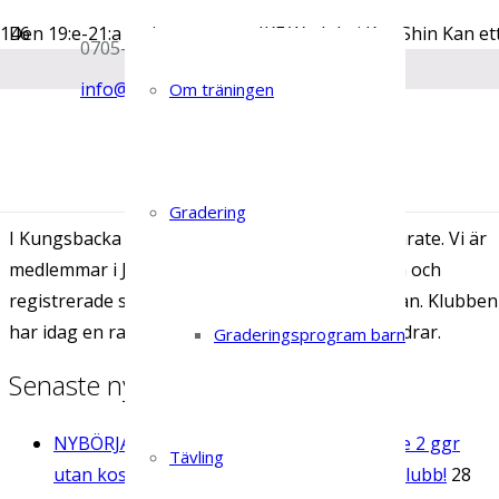
Den 19:e-21:a maj arrangerar JKF Wadokai Kyu Shin Kan et
0705-141607
öppet för alla med 5 kyu(grönt bälte) eller högre.
info@kungsbackakarateklubb.se
Om träningen
All information och anmälan hittar ni här.
Kungsbacka Karateklubb
Gradering
I Kungsbacka Karateklubb tränar vi Wadokai karate. Vi är
medlemmar i JKF Wadokai Kyu Shin Kan Sweden och
registrerade som en bransch i JKF Wadokai Japan. Klubben
har idag en rad grupper på olika nivå för alla åldrar.
Graderingsprogram barn
Senaste nytt
NYBÖRJARKURSER HT-26 -Prova på karate 2 ggr
Tävling
utan kostnad. Välkommen till KBA Karateklubb!
28