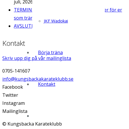
juli, 2026
TERMINSTART 2026 OBS. Dessa tider gäller för er
som tränat minst 1 termin.
28 juli, 2026
JKF Wadokai
AVSLUTNING VT-26
26 maj, 2026
Kontakt
Börja träna
Skriv upp dig på vår mailinglista
0705-141607
info@kungsbackakarateklubb.se
Kontakt
Facebook
Twitter
Instagram
Mailinglista
©
Kungsbacka Karateklubb