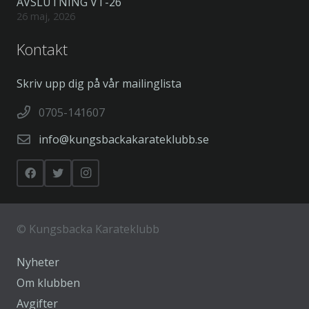
AVSLUTNING VT-26
26 maj, 2026
Kontakt
Skriv upp dig på vår mailinglista
0705-141607
info@kungsbackakarateklubb.se
©
Kungsbacka Karateklubb
Nyheter
Om klubben
Avgifter