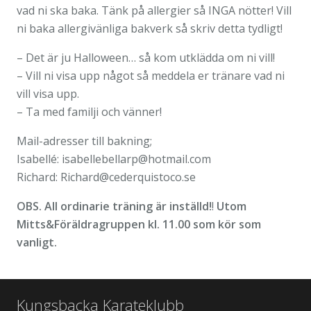
vad ni ska baka. Tänk på allergier så INGA nötter! Vill
ni baka allergivänliga bakverk så skriv detta tydligt!
– Det är ju Halloween… så kom utklädda om ni vill!
– Vill ni visa upp något så meddela er tränare vad ni
vill visa upp.
– Ta med familji och vänner!
Mail-adresser till bakning;
Isabellé: isabellebellarp@hotmail.com
Richard: Richard@cederquistoco.se
OBS. All ordinarie träning är inställd!
!
Utom
Mitts&Föräldragruppen kl. 11.00 som kör som
vanligt.
Kungsbacka Karateklubb